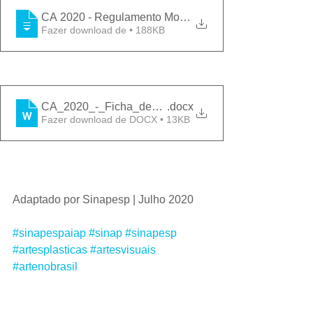
CA 2020 - Regulamento Mostra VIRTUAL de
Fazer download de • 188KB
CA_2020_-_Ficha_de_Inscricao
.docx
Fazer download de DOCX • 13KB
Adaptado por Sinapesp | Julho 2020
#sinapespaiap
#sinap
#sinapesp
#artesplasticas
#artesvisuais
#artenobrasil