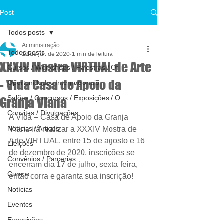
Post
Todos posts
Administração
Todos posts
12 de jul. de 2020
1 min de leitura
XXXIV Mostra VIRTUAL de Arte
Cursos / Workshops / Palestras / Of
- Vida Casa de Apoio da
Oportunidades Internacionais
Salões / Concursos / Exposições / O
Granja Viana
Convites / Divulgações
A Vida – Casa de Apoio da Granja 
Notícias / Artigos
Viana irá realizar a XXXIV Mostra de 
Arte 
VIRTUAL
, entre 15 de agosto e 16 
Eleições
de dezembro de 2020, inscrições se 
Convênios / Parcerias
encerram dia 17 de julho, sexta-feira, 
Cursos
então corra e garanta sua inscrição!
Notícias
Eventos
Exposições