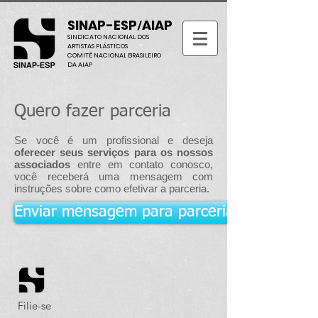
SINAP-ESP
AIAP
/
SINDICATO NACIONAL DOS
ARTISTAS PLÁSTICOS
COMITÊ NACIONAL BRASILEIRO
DA AIAP
Quero fazer parceria
Se você é um profissional e deseja
oferecer seus serviços para os nossos
associados
entre em contato conosco,
você receberá uma mensagem com
instruções sobre como efetivar a parceria.
Enviar mensagem para parceria e/ou convê
Filie-se