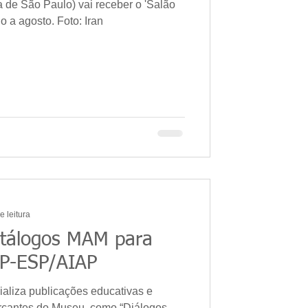
de São Paulo) vai receber o 'Salão
o a agosto. Foto: Iran
e leitura
atálogos MAM para
AP-ESP/AIAP
ializa publicações educativas e
rcantes do Museu, como “Diálogos