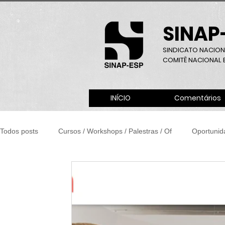
SINAP
SINDICATO NACION
COMITÊ NACIONAL B
INÍCIO
Comentários
Todos posts
Cursos / Workshops / Palestras / Of
Oportunid
Convites / Divulgações
Notícias / Artigos
Eleições