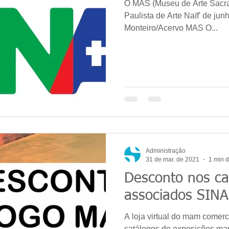
O MAS (Museu de Arte Sacra 
Paulista de Arte Naïf' de junh
Monteiro/Acervo MAS O...
Administração
31 de mar. de 2021
1 min d
Desconto nos c
associados SIN
A loja virtual do mam comerc
catálogos de exposições ma