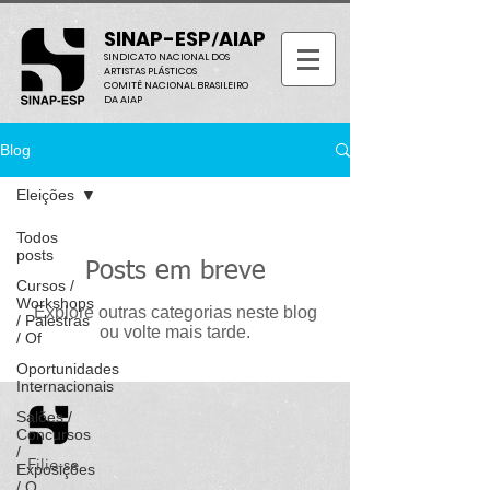
SINAP-ESP
AIAP
/
SINDICATO NACIONAL DOS
ARTISTAS PLÁSTICOS
COMITÊ NACIONAL BRASILEIRO
DA AIAP
Blog
Eleições
Todos
posts
Posts em breve
Cursos /
Workshops
Explore outras categorias neste blog
/ Palestras
ou volte mais tarde.
/ Of
Oportunidades
Internacionais
Salões /
Concursos
/
Filie-se
Exposições
/ O