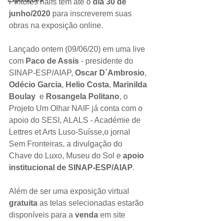
Pintores naifs têm até o 
dia 30 de 
junho/2020
 para inscreverem suas 
obras na exposição online. 
Lançado ontem (09/06/20) em uma live 
com 
Paco de Assis
 - presidente do 
SINAP-ESP/AIAP, 
Oscar D´Ambrosio
, 
Odécio Garcia
, 
Helio Costa
, 
Marinilda 
Boulay
  e 
Rosangela Politano
, o 
Projeto Um Olhar NAIF já conta com o 
apoio do SESI, ALALS - 
Académie de 
Lettres et Arts Luso-Suísse
,o jornal 
Sem Fronteiras, a divulgação do 
Chave do Luxo, Museu do Sol e 
apoio 
institucional de SINAP-ESP/AIAP
. 
Além de ser uma exposição virtual 
gratuita
 as 
telas selecionadas estarão 
disponíveis para a 
venda
 em site 