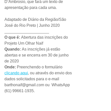
D’Ambrosio, que fará um texto de 
apresentação para cada uma. 
Adaptado de Diário da Região/São 
José do Rio Preto | Junho 2020
____________________
O que é: 
Abertura das inscrições do 
Projeto Um Olhar Naif 
Quando: 
As inscrições já estão 
abertas e se encerra em 30 de junho 
de 2020
Onde: 
Preenchendo o formulário 
clicando aqui
,
 ou através do envio dos 
dados solicitados para o e-mail 
barthonaif@gmail.com ou  WhatsApp 
(61) 99661-1935. 
Custo: 
Gratuito
Para saber mais:
 envie um e-mail para 
barthonaif@gmail.com