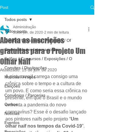
Post
Todos posts
Administração
Todos posts
10 de jun. de 2020
2 min de leitura
Aberta as inscrições
Cursos / Workshops / Palestras / Of
gratuitas para o Projeto Um
Oportunidades Internacionais
Salões / Concursos / Exposições / O
Olhar Naif
Convites / Divulgações
Atualizado:
15 de jun. de 2020
A pintura naif carrega consigo uma 
Notícias / Artigos
crônica sobre o tempo e a cultura de 
Eleições
um povo. E como seria essa crônica no 
Convênios / Parcerias
presente, em que o Brasil e o mundo 
Cursos
enfrenta a pandemia do novo 
coronavírus? Esse é o desafio lançado 
Notícias
aos pintores naifs pelo projeto “
Um 
Eventos
olhar naif nos tempos da Covid-19
”. 
Exposições