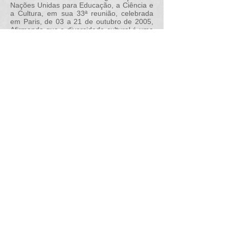
Nações Unidas para Educação, a Ciência e
a Cultura, em sua 33ª reunião, celebrada
em Paris, de 03 a 21 de outubro de 2005,
Afirmando que a diversidade cultural é uma
característica essencial da humanidade,
Ciente de que a diversidade cultural
constitui patrimônio comum da
humanidade, a ser valorizado e cultivado
em benefício de todos,
Continue Lendo>>
​15 Dez, 2008
Manifesto do Sindicato //
​
Reunião AIAP/IAA
Considerando que o Sindicato Nacional dos
Artistas Plásticos (SINAP/SINAP-ESP) é o
órgão representativo dos Artistas Plásticos;
Considerando a disposição estatutária do
SINAP/SINAP-ESP, que estabelece ser
entidade fiscalizadora na aplicação dos
recursos públicos investidos no
Desenvolvimento da Cultura, em todas as
esferas de poder;
Considerando ainda que é DEVER, bem como