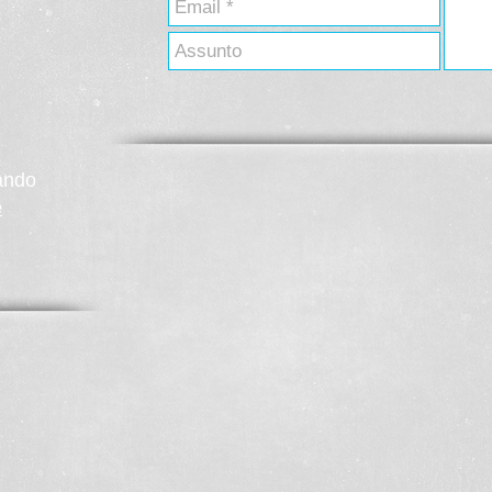
:
ando
e