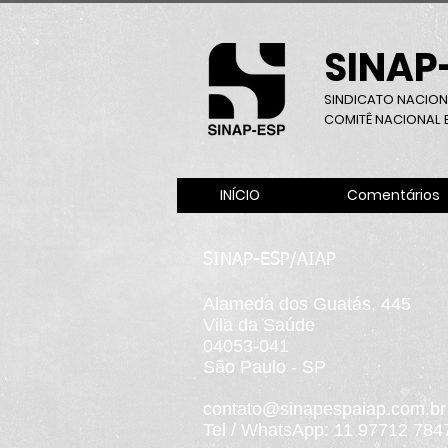
SINAP
SINDICATO NACION
COMITÊ NACIONAL B
INÍCIO
Comentários
SINAP-ESP/AIAP
Alameda dos Guatás, 445
Vila da Saúde
04053-041
São Paulo - SP
contato@sinapespaiap.com.br
Tel / WhatsApp: 11 97712 784