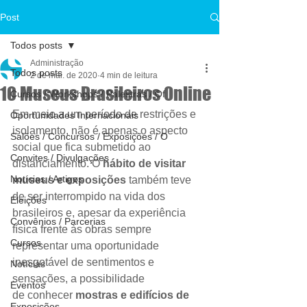
Post
Todos posts
Administração
Todos posts
2 de mai. de 2020
4 min de leitura
10 Museus Brasileiros Online
Cursos / Workshops / Palestras / Of
Em meio a um período de restrições e 
Oportunidades Internacionais
isolamento, não é apenas o aspecto 
Salões / Concursos / Exposições / O
social que fica submetido ao 
Convites / Divulgações
distanciamento. O 
hábito de visitar 
Notícias / Artigos
museus e exposições
 também teve 
de ser interrompido na vida dos 
Eleições
brasileiros e, apesar da experiência 
Convênios / Parcerias
física frente às obras sempre 
Cursos
representar uma oportunidade 
inesgotável de sentimentos e 
Notícias
sensações, a possibilidade 
Eventos
de conhecer 
mostras e edifícios de 
Exposições