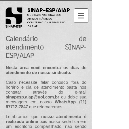
SINAP-ESP
AIAP
/
SINDICATO NACIONAL DOS
ARTISTAS PLÁSTICOS
COMITÊ NACIONAL BRASILEIRO
DA AIAP
Calendário de
atendimento SINAP-
ESP/AIAP
Nesta área você encontra os dias de
atendimento de nosso sindicato.
Caso necessite falar conosco fora do
horário e dia de atendimento basta nos
contatar através do e-mail
sinapesp.aiap@uol.com.br
ou deixe sua
mensagem em nosso
WhatsApp
(11)
97712-7847
que retornaremos.
Lembramos que
nosso atendimento é
realizado online
pois nossa sede fica em
um escritório compartilhado, não sendo