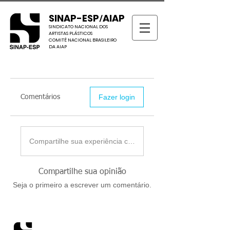
SINAP-ESP
AIAP
/
SINDICATO NACIONAL DOS
ARTISTAS PLÁSTICOS
COMITÊ NACIONAL BRASILEIRO
DA AIAP
Fazer login
Comentários
Compartilhe sua experiência com o SINAP-ESP/AIAP/UNES
Compartilhe sua opinião
Seja o primeiro a escrever um comentário.