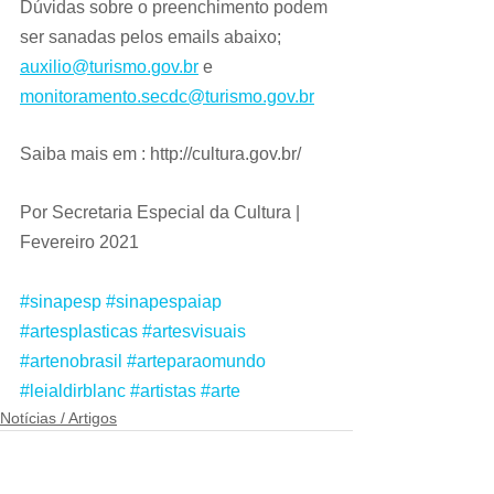
Dúvidas sobre o preenchimento podem 
ser sanadas pelos emails abaixo; 
auxilio@turismo.gov.br
 e 
monitoramento.secdc@turismo.gov.br
Saiba mais em : http://cultura.gov.br/
Por Secretaria Especial da Cultura | 
Fevereiro 2021
#sinapesp
#sinapespaiap
#artesplasticas
#artesvisuais
#artenobrasil
#arteparaomundo
#leialdirblanc
#artistas
#arte
Notícias / Artigos