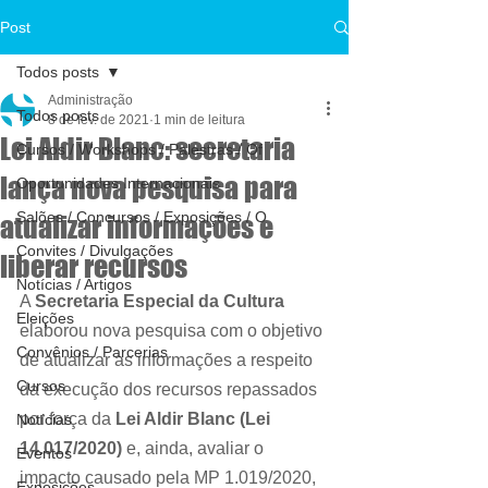
Post
Todos posts
Administração
Todos posts
8 de fev. de 2021
1 min de leitura
Lei Aldir Blanc: secretaria
Cursos / Workshops / Palestras / Of
lança nova pesquisa para
Oportunidades Internacionais
Salões / Concursos / Exposições / O
atualizar informações e
Convites / Divulgações
liberar recursos
Notícias / Artigos
A 
Secretaria Especial da Cultura
Eleições
elaborou nova pesquisa com o objetivo 
Convênios / Parcerias
de atualizar as informações a respeito 
Cursos
da execução dos recursos repassados 
por força da 
Lei Aldir Blanc (Lei 
Notícias
14.017/2020) 
e, ainda, avaliar o 
Eventos
impacto causado pela MP 1.019/2020, 
Exposições