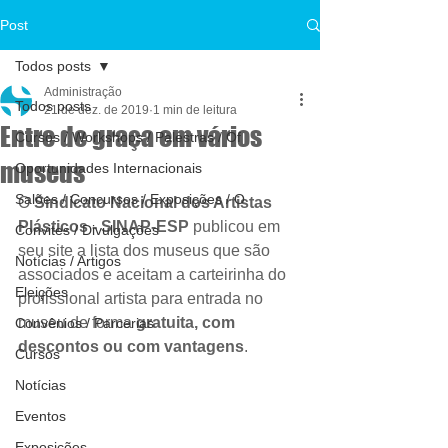
Post
Todos posts
Administração
Todos posts
21 de dez. de 2019
1 min de leitura
Entre de graça em vários
Cursos / Workshops / Palestras / Of
museus
Oportunidades Internacionais
Salões / Concursos / Exposições / O
O 
Sindicato Nacional dos Artistas 
Plásticos - SINAP-ESP
 publicou em 
Convites / Divulgações
seu site a lista dos museus que são 
Notícias / Artigos
associados e aceitam a carteirinha do 
Eleições
profissional artista para entrada no 
museu de forma 
gratuita, com 
Convênios / Parcerias
descontos ou com vantagens
.
Cursos
Notícias
Eventos
Exposições